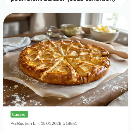
Cuisine
Par
Bastien L.
le
15.01.2026
à
18h51