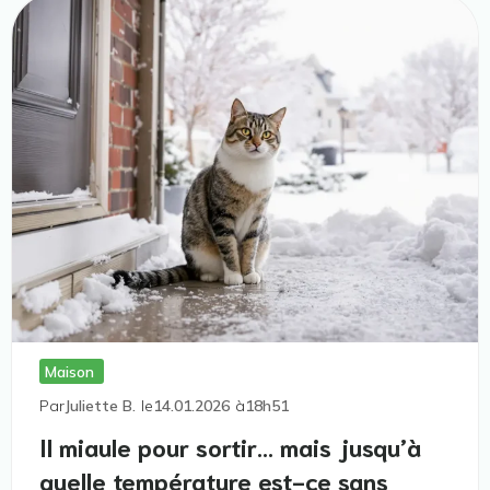
Maison
Par
Juliette B.
le
14.01.2026
à
18h51
Il miaule pour sortir… mais jusqu’à
quelle température est-ce sans