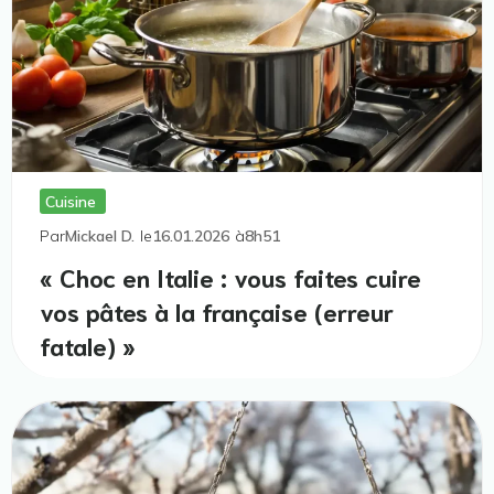
Cuisine
Par
Mickael D.
le
16.01.2026
à
8h51
« Choc en Italie : vous faites cuire
vos pâtes à la française (erreur
fatale) »