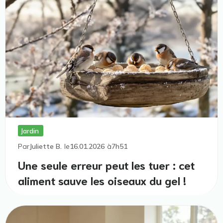
Jardin
Par
Juliette B.
le
16.01.2026
à
7h51
Une seule erreur peut les tuer : cet
aliment sauve les oiseaux du gel !