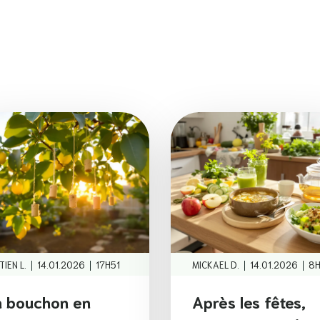
|
|
|
|
TIEN L.
14.01.2026
17H51
MICKAEL D.
14.01.2026
8H
 bouchon en
Après les fêtes,