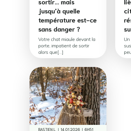
sortir… mais
li
jusqu’à quelle
ci
température est-ce
ré
sans danger ?
su
Votre chat miaule devant la
Un 
porte, impatient de sortir
sus
alors que[…]
peu
|
|
BASTIEN L.
14.01.2026
6H51