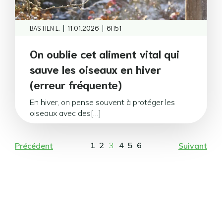
|
|
BASTIEN L.
11.01.2026
6H51
On oublie cet aliment vital qui
sauve les oiseaux en hiver
(erreur fréquente)
En hiver, on pense souvent à protéger les
oiseaux avec des[…]
1
2
3
4
5
6
Précédent
Suivant