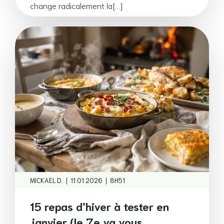
change radicalement la[…]
|
|
MICKAEL D.
11.01.2026
8H51
15 repas d’hiver à tester en
janvier (le 7e va vous