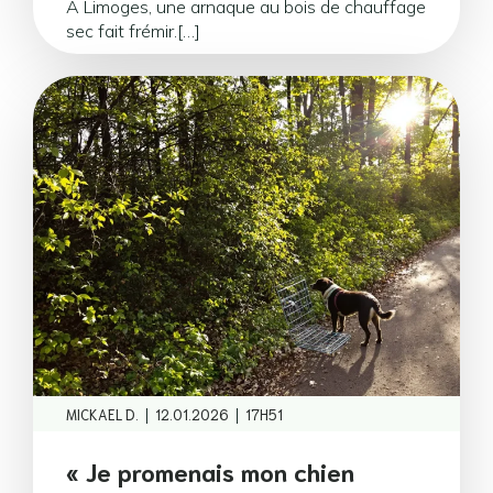
À Limoges, une arnaque au bois de chauffage
sec fait frémir.[…]
|
|
MICKAEL D.
12.01.2026
17H51
« Je promenais mon chien